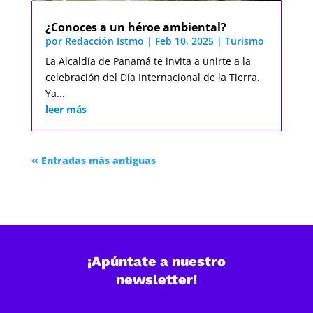
¿Conoces a un héroe ambiental?
por
Redacción Istmo
|
Feb 10, 2025
|
Turismo
La Alcaldía de Panamá te invita a unirte a la
celebración del Día Internacional de la Tierra.
Ya...
leer más
« Entradas más antiguas
¡Apúntate a nuestro
newsletter!