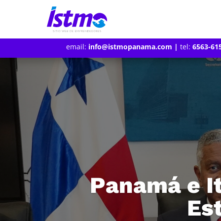
email:
info@istmopanama.com
|
tel:
6563-61
Panamá e It
Es