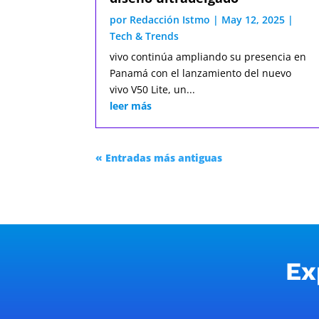
por
Redacción Istmo
|
May 12, 2025
|
Tech & Trends
vivo continúa ampliando su presencia en
Panamá con el lanzamiento del nuevo
vivo V50 Lite, un...
leer más
« Entradas más antiguas
Ex