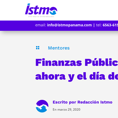
email:
info@istmopanama.com
|
tel:
6563-61
Mentores

Finanzas Públi
ahora y el día 
Escrito por
Redacción Istmo
En marzo 29, 2020