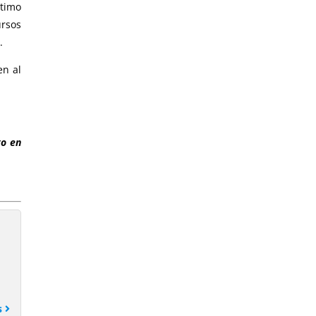
ltimo
ursos
.
en al
to en
s