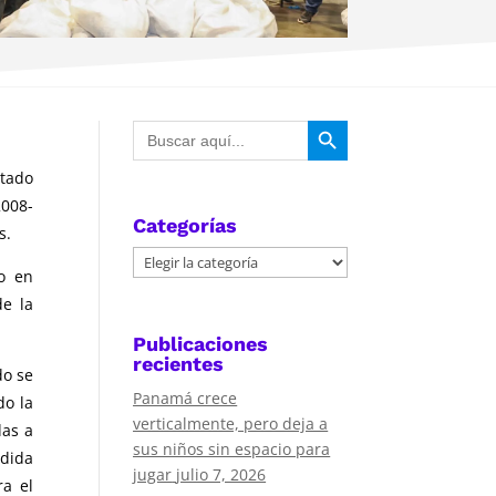
Botón de búsqueda
Buscar:
tado
2008-
Categorías
s.
Categorías
o en
de la
Publicaciones
recientes
do se
Panamá crece
do la
verticalmente, pero deja a
das a
sus niños sin espacio para
rdida
jugar
julio 7, 2026
ra el