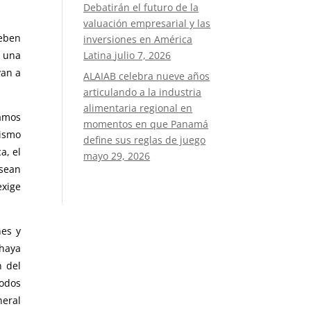
Debatirán el futuro de la
valuación empresarial y las
deben
inversiones en América
a una
Latina
julio 7, 2026
van a
ALAIAB celebra nueve años
articulando a la industria
alimentaria regional en
amos
momentos en que Panamá
nismo
define sus reglas de juego
a, el
mayo 29, 2026
 sean
exige
nes y
 haya
n del
odos
neral