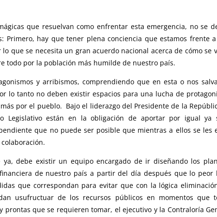
 mágicas que resuelvan como enfrentar esta emergencia, no se 
: Primero, hay que tener plena conciencia que estamos frente 
or lo que se necesita un gran acuerdo nacional acerca de cómo se 
re todo por la población más humilde de nuestro país.
agonismos y arribismos, comprendiendo que en esta o nos salv
or lo tanto no deben existir espacios para una lucha de protago
ás por el pueblo. Bajo el liderazgo del Presidente de la Repúblic
no Legislativo están en la obligación de aportar por igual ya
 pendiente que no puede ser posible que mientras a ellos se les 
u colaboración.
 ya, debe existir un equipo encargado de ir diseñando los pla
 financiera de nuestro país a partir del día después que lo peor
das que correspondan para evitar que con la lógica eliminació
ndan usufructuar de los recursos públicos en momentos que t
prontas que se requieren tomar, el ejecutivo y la Contraloría Ge