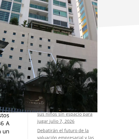
Botón de búsqueda
Buscar:
n el
n al
ael,
Publicaciones
recientes
, de
Panamá crece
verticalmente, pero deja a
sus niños sin espacio para
stos
jugar
julio 7, 2026
36 A
Debatirán el futuro de la
a un
valuación empresarial y las