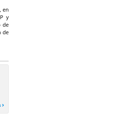
, en
TP y
o de
a de
.
s