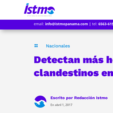
email:
info@istmopanama.com
|
tel:
6563-61
Nacionales

Detectan más h
clandestinos e
Escrito por
Redacción Istmo
En abril 1, 2017