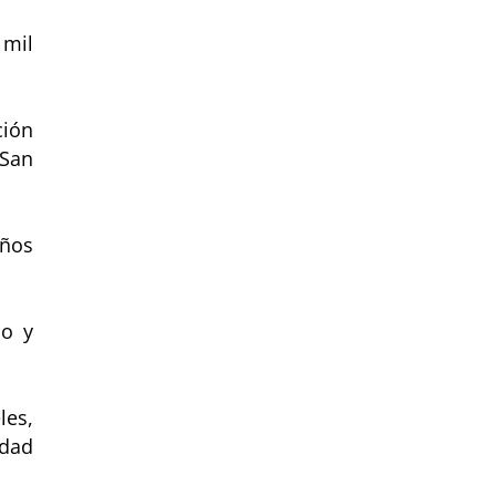
 mil
ción
 San
años
no y
les,
idad