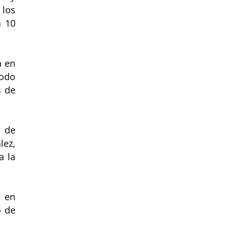
 los
a 10
a en
Todo
s de
o de
lez,
a la
o en
o de