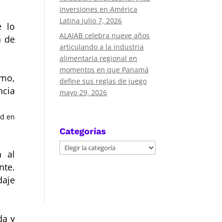
inversiones en América
Latina
julio 7, 2026
e lo
ALAIAB celebra nueve años
a de
articulando a la industria
alimentaria regional en
momentos en que Panamá
smo,
define sus reglas de juego
ncia
mayo 29, 2026
ad en
Categorías
Categorías
á al
nte.
daje
da y