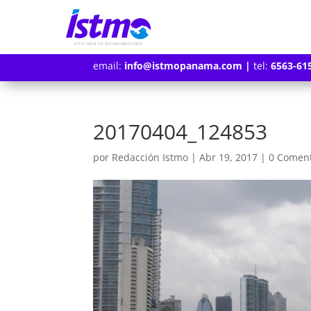
email:
info@istmopanama.com
|
tel:
6563-61
20170404_124853
por
Redacción Istmo
|
Abr 19, 2017
|
0 Coment