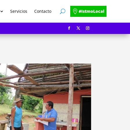
Servicios
Contacto
#IstmoLocal