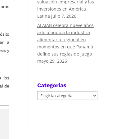
valuación empresarial y las
horas
inversiones en América
Latina
julio 7, 2026
ALAIAB celebra nueve años
articulando a la industria
ósito
alimentaria regional en
cen a
momentos en que Panamá
res y
define sus reglas de juego
mayo 29, 2026
a los
Categorías
al de
Categorías