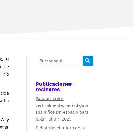
Botón de búsqueda
Buscar:
s, el
ón de
l río
Publicaciones
recientes
ecida
Panamá crece
a fin
verticalmente, pero deja a
sus niños sin espacio para
jugar
julio 7, 2026
.A. y
Romar
Debatirán el futuro de la