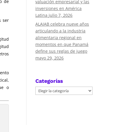
io de
valuación empresarial y las
inversiones en América
Latina
julio 7, 2026
s ser
ALAIAB celebra nueve años
articulando a la industria
alimentaria regional en
gitud
momentos en que Panamá
gitud
define sus reglas de juego
tros
mayo 29, 2026
mento
ical,
Categorías
gue o
Categorías