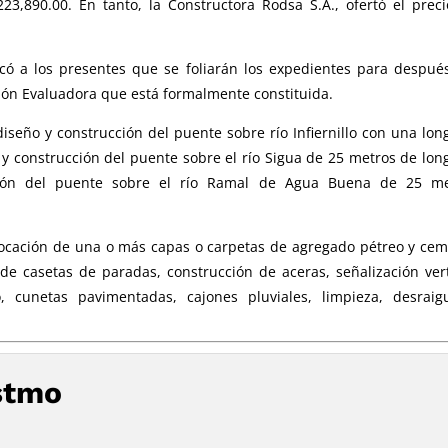
3,890.00. En tanto, la Constructora Rodsa S.A., ofertó el prec
licó a los presentes que se foliarán los expedientes para despué
ión Evaluadora que está formalmente constituida.
diseño y construcción del puente sobre río Infiernillo con una lon
 construcción del puente sobre el río Sigua de 25 metros de lon
ción del puente sobre el río Ramal de Agua Buena de 25 me
colocación de una o más capas o carpetas de agregado pétreo y ce
n de casetas de paradas, construcción de aceras, señalización vert
o, cunetas pavimentadas, cajones pluviales, limpieza, desrai
stmo