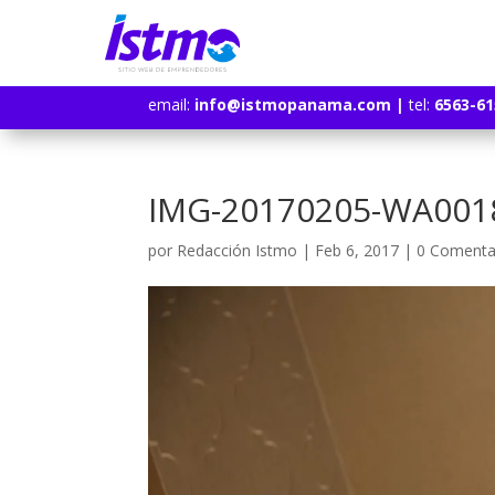
email:
info@istmopanama.com
|
tel:
6563-61
IMG-20170205-WA0018
por
Redacción Istmo
|
Feb 6, 2017
|
0 Comenta