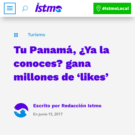
#IstmoLocal
Turismo

Tu Panamá, ¿Ya la
conoces? gana
millones de ‘likes’
Escrito por
Redacción Istmo
En junio 15, 2017